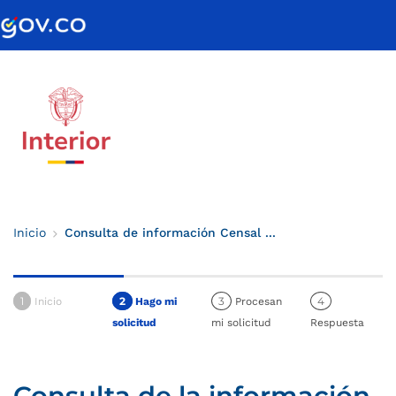
Inicio
Consulta de información Censal ...
1
2
3
4
Inicio
Hago mi
Procesan
solicitud
mi solicitud
Respuesta
Consulta de la información